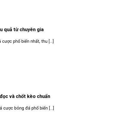
ệu quả từ chuyên gia
cược phổ biến nhất, thu [...]
 đọc và chốt kèo chuẩn
 cược bóng đá phổ biến [...]