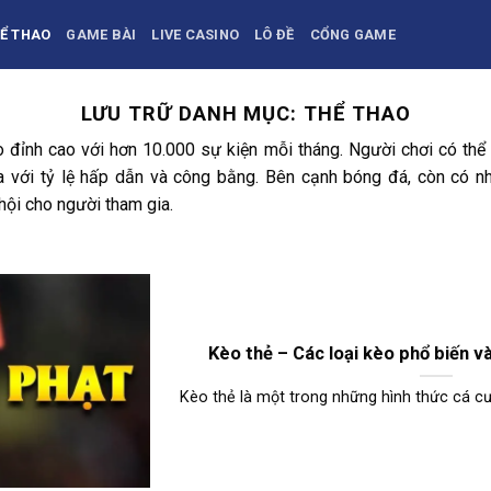
Ể THAO
GAME BÀI
LIVE CASINO
LÔ ĐỀ
CỔNG GAME
LƯU TRỮ DANH MỤC:
THỂ THAO
 đỉnh cao với hơn 10.000 sự kiện mỗi tháng. Người chơi có thể
 với tỷ lệ hấp dẫn và công bằng. Bên cạnh bóng đá, còn có n
hội cho người tham gia.
Kèo thẻ – Các loại kèo phổ biến và
Kèo thẻ là một trong những hình thức cá cượ