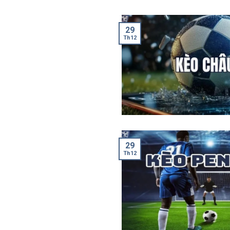
29
Th12
29
Th12