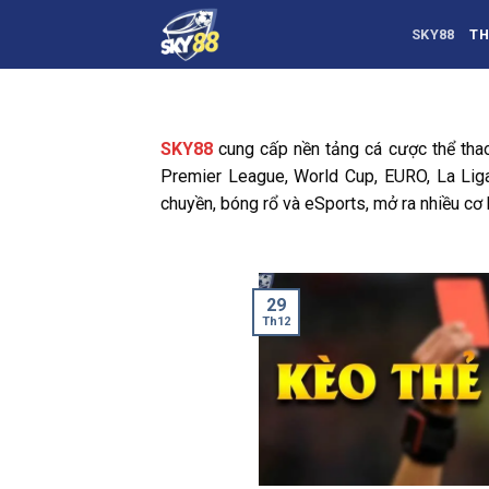
Chuyển
SKY88
TH
đến
nội
dung
SKY88
cung cấp nền tảng cá cược thể thao
Premier League, World Cup, EURO, La Liga
chuyền, bóng rổ và eSports, mở ra nhiều cơ 
29
Th12