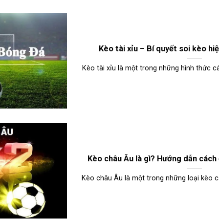
Kèo tài xỉu – Bí quyết soi kèo hi
Kèo tài xỉu là một trong những hình thức cá 
Kèo châu Âu là gì? Hướng dẫn cách
Kèo châu Âu là một trong những loại kèo cá